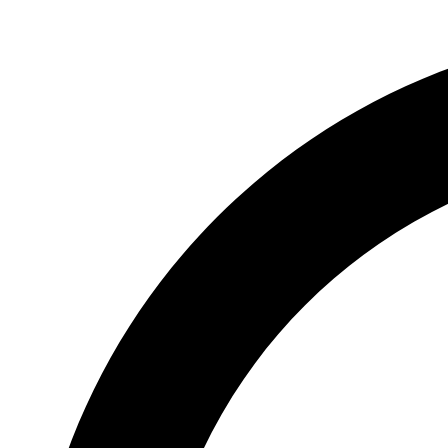
Videre
til
indhold