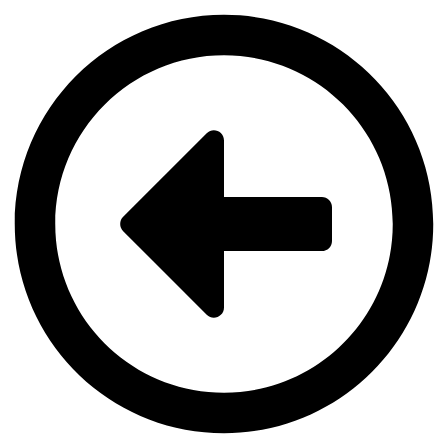
Videre
til
indhold