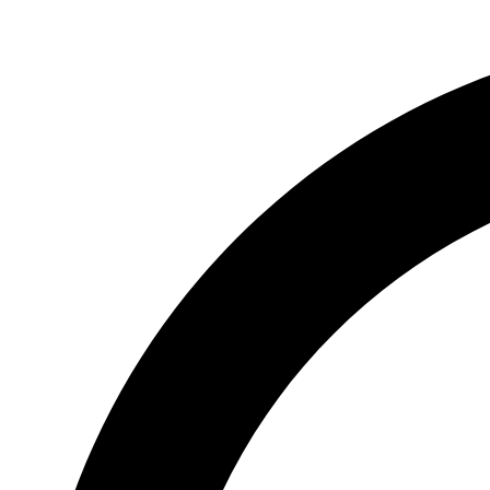
Videre
til
indhold