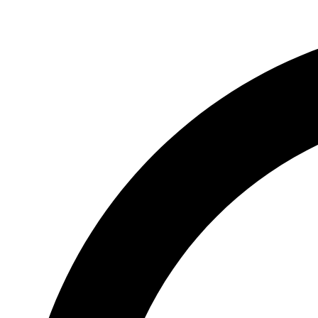
Videre
til
indhold