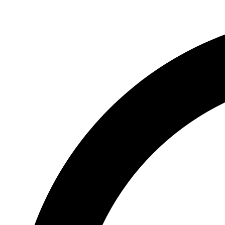
Videre
til
indhold