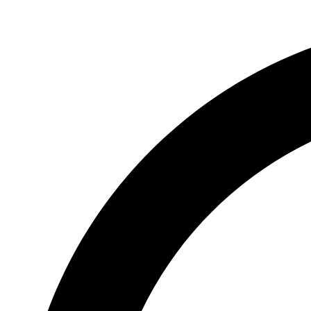
Videre
til
indhold