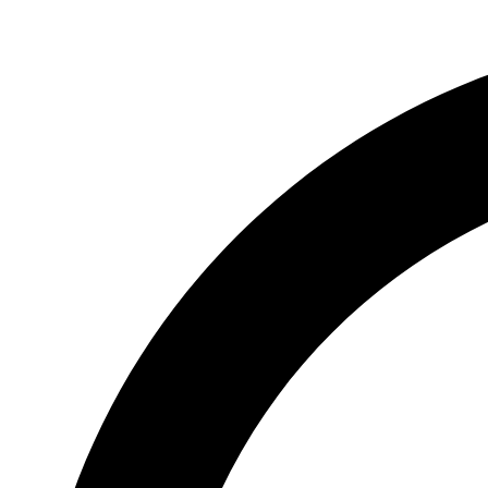
Videre
til
indhold