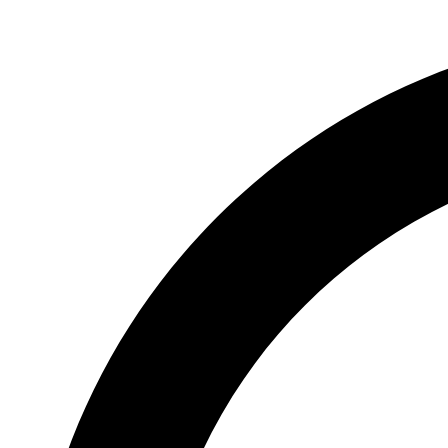
Videre
til
indhold