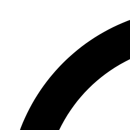
Videre
til
indhold