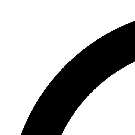
Videre
til
indhold