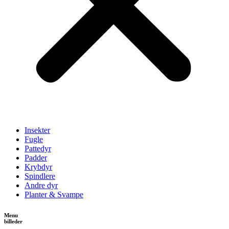
Insekter
Fugle
Pattedyr
Padder
Krybdyr
Spindlere
Andre dyr
Planter & Svampe
Menu
billeder