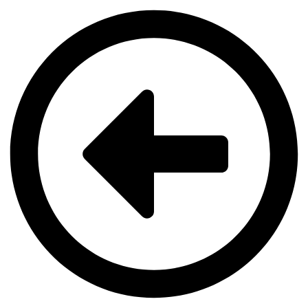
Videre
til
indhold