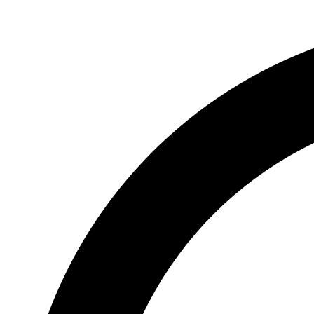
Videre
til
indhold