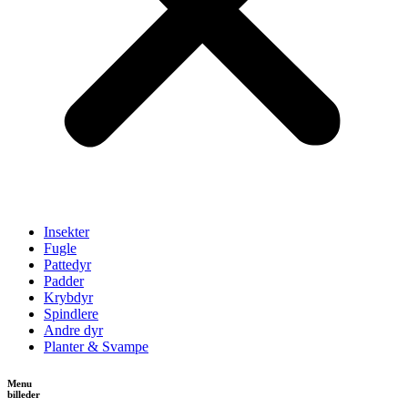
Insekter
Fugle
Pattedyr
Padder
Krybdyr
Spindlere
Andre dyr
Planter & Svampe
Menu
billeder