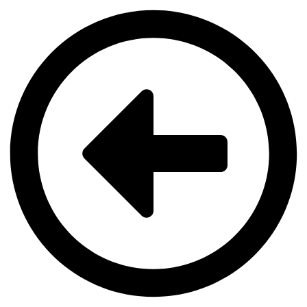
Videre
til
indhold