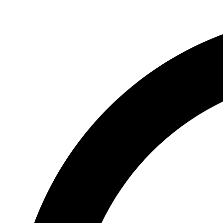
Videre
til
indhold