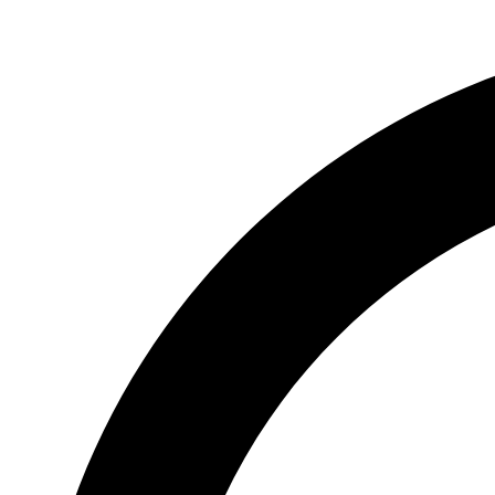
Videre
til
indhold