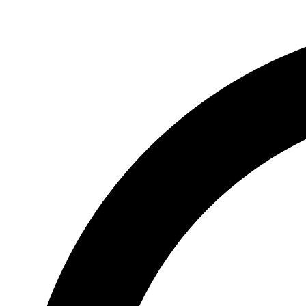
Videre
til
indhold