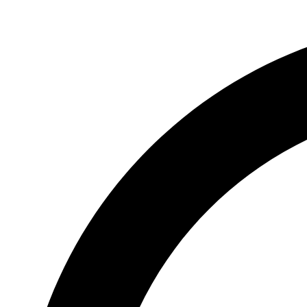
Videre
til
indhold