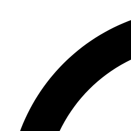
Videre
til
indhold