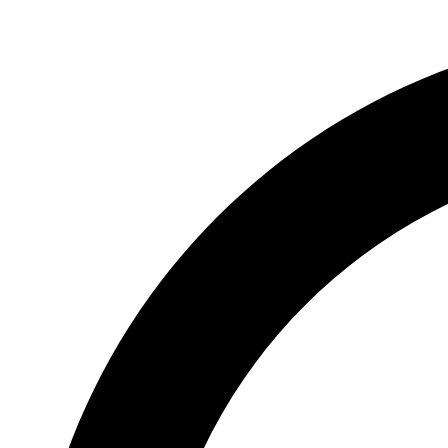
Videre
til
indhold