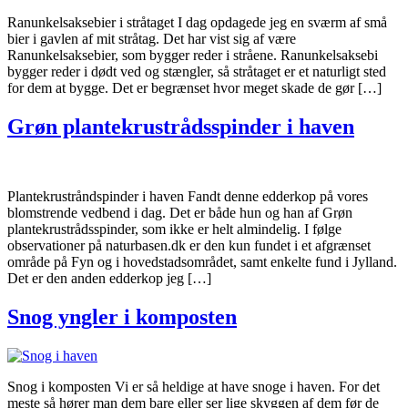
Ranunkelsaksebier i stråtaget I dag opdagede jeg en sværm af små
bier i gavlen af mit stråtag. Det har vist sig af være
Ranunkelsaksebier, som bygger reder i stråene. Ranunkelsaksebi
bygger reder i dødt ved og stængler, så stråtaget er et naturligt sted
for dem at bygge. Det er begrænset hvor meget skade de gør […]
Grøn plantekrustrådsspinder i haven
Plantekrustråndspinder i haven Fandt denne edderkop på vores
blomstrende vedbend i dag. Det er både hun og han af Grøn
plantekrustrådsspinder, som ikke er helt almindelig. I følge
observationer på naturbasen.dk er den kun fundet i et afgrænset
område på Fyn og i hovedstadsområdet, samt enkelte fund i Jylland.
Det er den anden edderkop jeg […]
Snog yngler i komposten
Snog i komposten Vi er så heldige at have snoge i haven. For det
meste så hører man dem bare eller ser lige skyggen af dem før de